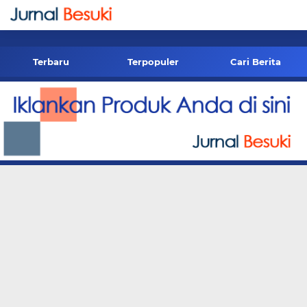
-->
Terbaru
Terpopuler
Cari Berita