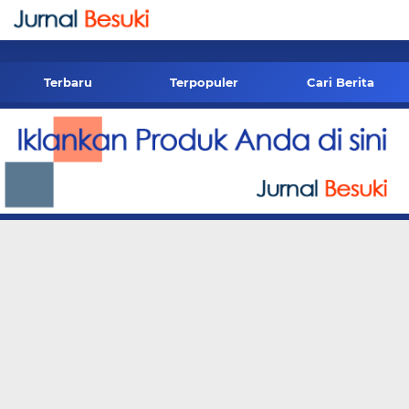
-->
Terbaru
Terpopuler
Cari Berita