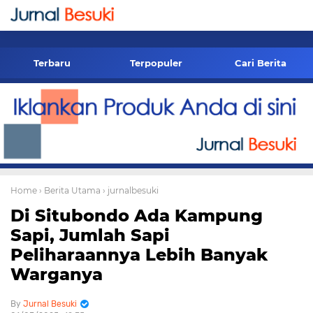
-->
Terbaru
Terpopuler
Cari Berita
Home
› Berita Utama
› jurnalbesuki
Di Situbondo Ada Kampung
Sapi, Jumlah Sapi
Peliharaannya Lebih Banyak
Warganya
Jurnal Besuki