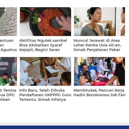
Bantuan
Aktifitas Ngulek sambel
Muncul Jerawat di Area
an
Bisa Akibatkan Syaraf
Leher Ketika Usia 40-an,
 Agustus
Kejepit, Begini Saran
Simak Penjelasan Pakar
Dokter
 Tersisa
Info Baru, Telah Dibuka
Membludak, Pencari Kerja
tua DPC
Pendaftaran UKPPPG Guru
Hadiri Bondowoso Job Fair
etkan
Tertentu. Simak Infonya
2026