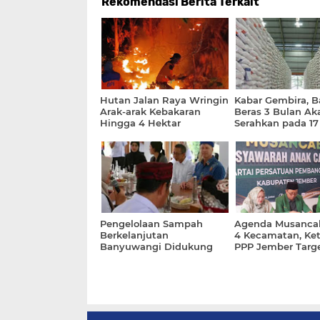
Rekomendasi Berita Terkait
Hutan Jalan Raya Wringin
Kabar Gembira, 
Arak-arak Kebakaran
Beras 3 Bulan Ak
Hingga 4 Hektar
Serahkan pada 17
2026
Pengelolaan Sampah
Agenda Musancab
Berkelanjutan
4 Kecamatan, Ke
Banyuwangi Didukung
PPP Jember Targ
Clean Rivers UEA
Selesai Agustus 