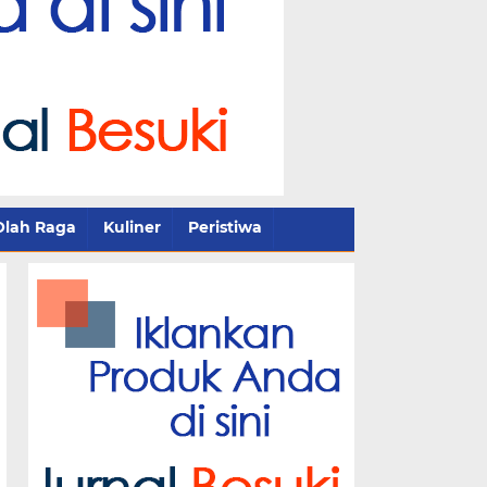
Olah Raga
Kuliner
Peristiwa