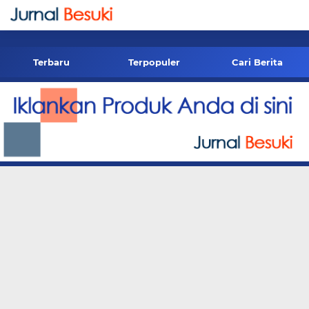
-->
Terbaru
Terpopuler
Cari Berita