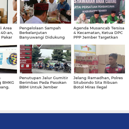
i Area
Pengelolaan Sampah
Agenda Musancab Tersisa
 40-an,
Berkelanjutan
4 Kecamatan, Ketua DPC
 Pakar
Banyuwangi Didukung
PPP Jember Targetkan
Clean Rivers UEA
Selesai Agustus 2026
h
‎Penutupan Jalur Gumitir
Jelang Ramadhan, Polres
ng BMKG
Berimbas Pada Pasokan
Situbondo Sita Ribuan
uang.
BBM Untuk Jember
Botol Miras Ilegal