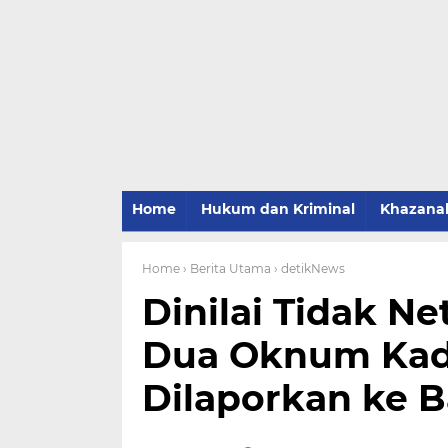
Home
Hukum dan Kriminal
Khazana
Home
› Berita Utama
› detikNews
Dinilai Tidak Ne
Dua Oknum Kad
Dilaporkan ke 