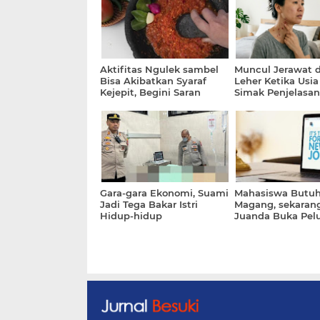
Aktifitas Ngulek sambel
Muncul Jerawat d
Bisa Akibatkan Syaraf
Leher Ketika Usia
Kejepit, Begini Saran
Simak Penjelasan
Dokter
Gara-gara Ekonomi, Suami
Mahasiswa Butu
Jadi Tega Bakar Istri
Magang, sekara
Hidup-hidup
Juanda Buka Pel
Simak Syaratnya