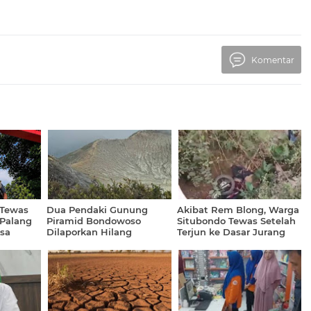
Komentar
 Tewas
Dua Pendaki Gunung
Akibat Rem Blong, Warga
 Palang
Piramid Bondowoso
Situbondo Tewas Setelah
sa
Dilaporkan Hilang
Terjun ke Dasar Jurang
dan Tertimpa Motor