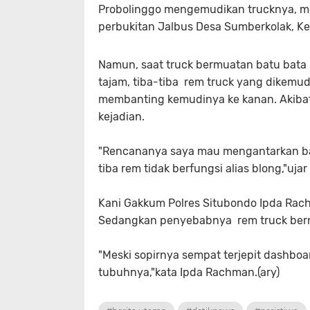
Probolinggo mengemudikan trucknya, mela
perbukitan Jalbus Desa Sumberkolak, K
Namun, saat truck bermuatan batu bata 
tajam, tiba-tiba rem truck yang dikemudi
membanting kemudinya ke kanan. Akibatn
kejadian.
"Rencananya saya mau mengantarkan ba
tiba rem tidak berfungsi alias blong,"ujar
Kani Gakkum Polres Situbondo Ipda Rac
Sedangkan penyebabnya rem truck berm
"Meski sopirnya sempat terjepit dashboa
tubuhnya,"kata Ipda Rachman.(ary)