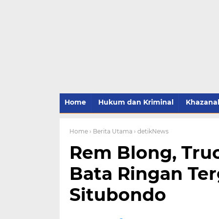
Home
Hukum dan Kriminal
Khazana
Home
› Berita Utama
› detikNews
Rem Blong, Tru
Bata Ringan Ter
Situbondo