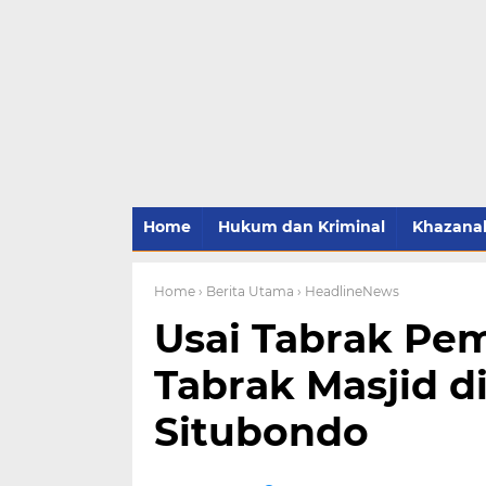
Home
Hukum dan Kriminal
Khazana
Home
› Berita Utama
› HeadlineNews
Usai Tabrak Pem
Tabrak Masjid di
Situbondo