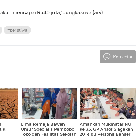
irakan mencapai Rp40 juta,"pungkasnya.(ary)
#peristiwa
Komentar
i
Lima Remaja Bawah
Amankan Mukmatar NU
tik
Umur Specialis Pembobol
ke 35, GP Ansor Siagakan
Toko dan Fasilitas Sekolah
20 Ribu Personil Banser
 Hingga
Digulung Polresta