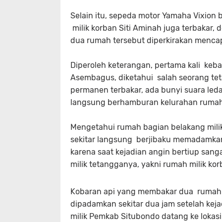
Selain itu, sepeda motor Yamaha Vixio
milik korban Siti Aminah juga terbakar,
dua rumah tersebut diperkirakan mencap
Diperoleh keterangan, pertama kali ke
Asembagus, diketahui salah seorang te
permanen terbakar, ada bunyi suara led
langsung berhamburan kelurahan ruma
Mengetahui rumah bagian belakang milik 
sekitar langsung berjibaku memadamka
karena saat kejadian angin bertiup san
milik tetangganya, yakni rumah milik kor
Kobaran api yang membakar dua rumah s
dipadamkan sekitar dua jam setelah kej
milik Pemkab Situbondo datang ke loka