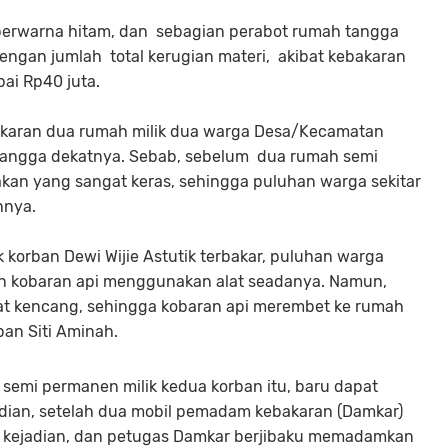
n berwarna hitam, dan sebagian perabot rumah tangga
 dengan jumlah total kerugian materi, akibat kebakaran
ai Rp40 juta.
bakaran dua rumah milik dua warga Desa/Kecamatan
tangga dekatnya. Sebab, sebelum dua rumah semi
akan yang sangat keras, sehingga puluhan warga sekitar
hnya.
korban Dewi Wijie Astutik terbakar, puluhan warga
n kobaran api menggunakan alat seadanya. Namun,
gat kencang, sehingga kobaran api merembet ke rumah
ban Siti Aminah.
emi permanen milik kedua korban itu, baru dapat
adian, setelah dua mobil pemadam kebakaran (Damkar)
si kejadian, dan petugas Damkar berjibaku memadamkan