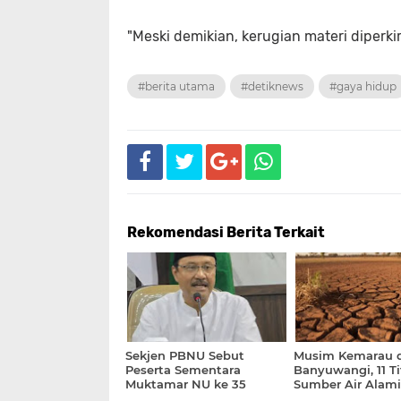
"Meski demikian, kerugian materi diperk
#berita utama
#detiknews
#gaya hidup
Rekomendasi Berita Terkait
Sekjen PBNU Sebut
Musim Kemarau d
Peserta Sementara
Banyuwangi, 11 Ti
Muktamar NU ke 35
Sumber Air Alami
Sebanyak 501
Penurunan Debit