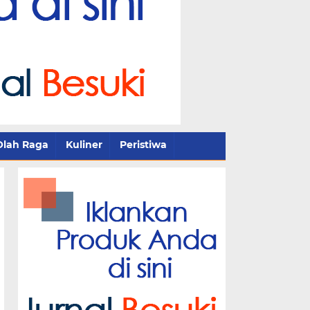
Olah Raga
Kuliner
Peristiwa