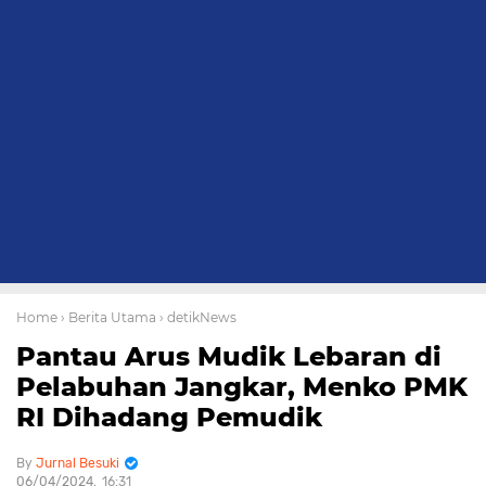
Home
› Berita Utama
› detikNews
Pantau Arus Mudik Lebaran di
Pelabuhan Jangkar, Menko PMK
RI Dihadang Pemudik
Jurnal Besuki
06/04/2024
16:31