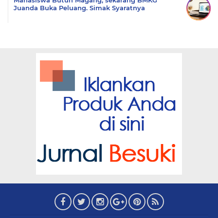
Mahasiswa Butuh Magang, sekarang BMKG
Juanda Buka Peluang. Simak Syaratnya