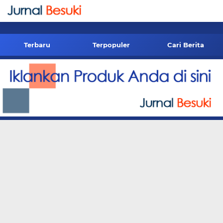
-->
Terbaru
Terpopuler
Cari Berita