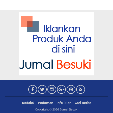
Redaksi
Pedoman
Info Iklan
Cari Berita
Copyright ©
2026
Jurnal Besuki