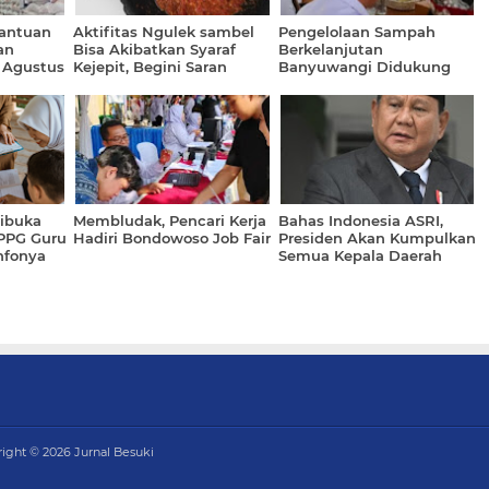
Bantuan
Aktifitas Ngulek sambel
Pengelolaan Sampah
an
Bisa Akibatkan Syaraf
Berkelanjutan
 Agustus
Kejepit, Begini Saran
Banyuwangi Didukung
Dokter
Clean Rivers UEA
Dibuka
Membludak, Pencari Kerja
Bahas Indonesia ASRI,
PPG Guru
Hadiri Bondowoso Job Fair
Presiden Akan Kumpulkan
nfonya
Semua Kepala Daerah
right ©
2026
Jurnal Besuki