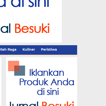
Olah Raga
Kuliner
Peristiwa