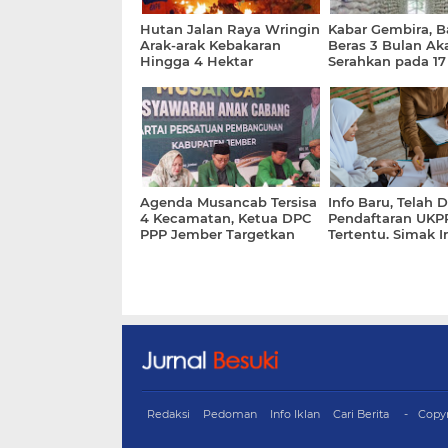
Hutan Jalan Raya Wringin
Kabar Gembira, 
Arak-arak Kebakaran
Beras 3 Bulan Ak
Hingga 4 Hektar
Serahkan pada 17
2026
Agenda Musancab Tersisa
Info Baru, Telah 
4 Kecamatan, Ketua DPC
Pendaftaran UKP
PPP Jember Targetkan
Tertentu. Simak I
Selesai Agustus 2026
Redaksi
Pedoman
Info Iklan
Cari Berita
Copy