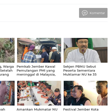
Komentar
g, Warga
Pemkab Jember Kawal
Sekjen PBNU Sebut
Setelah
Pemulangan PMI yang
Peserta Sementara
Jurang
meninggal di Malaysia,
Muktamar NU ke 35
or
Jenazah Sudah Tiba
Sebanyak 501
Dirumah Duka
wah
Amankan Mukmatar NU
Festival Jember Kota