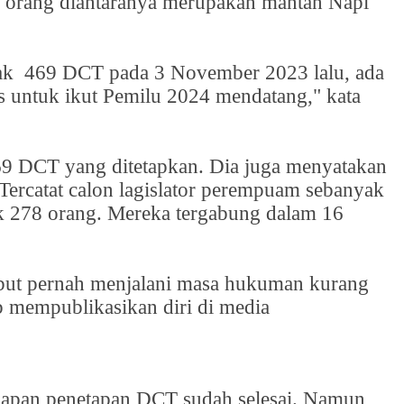
a orang diantaranya merupakan mantan Napi
ak
469 DCT pada 3 November 2023 lalu, ada
s untuk ikut Pemilu 2024 mendatang," kata
469 DCT yang ditetapkan. Dia juga menyatakan
. Tercatat calon lagislator perempuam sebanyak
ak 278 orang. Mereka tergabung dalam 16
ebut pernah menjalani masa hukuman kurang
ib mempublikasikan diri di media
apan penetapan DCT sudah selesai. Namun,