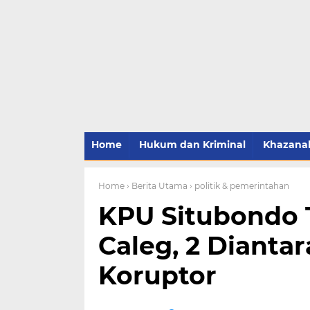
Home
Hukum dan Kriminal
Khazana
Home
› Berita Utama
› politik & pemerintahan
KPU Situbondo 
Caleg, 2 Dianta
Koruptor