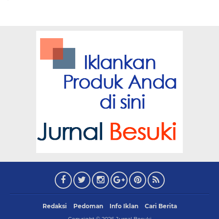
Redaksi
Pedoman
Info Iklan
Cari Berita
Copyright ©
2026
Jurnal Besuki