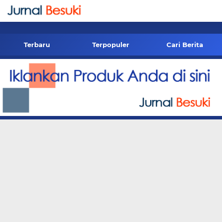
-->
Terbaru
Terpopuler
Cari Berita