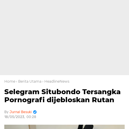
Home
› Berita Utama
› HeadlineNews
Selegram Situbondo Tersangka
Pornografi dijebloskan Rutan
Jurnal Besuki
18/05/2023
00:28