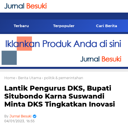
-->
Terbaru
Terpopuler
Cari Berita
Home
› Berita Utama
› politik & pemerintahan
Lantik Pengurus DKS, Bupati
Situbondo Karna Suswandi
Minta DKS Tingkatkan Inovasi
Jurnal Besuki
04/01/2023
16:55