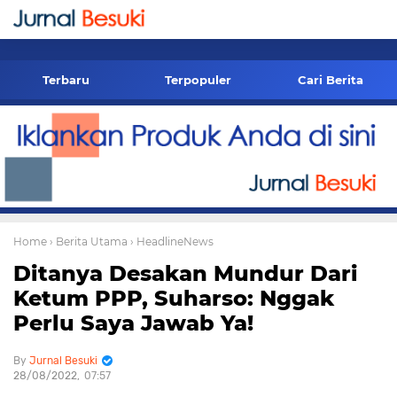
-->
Terbaru
Terpopuler
Cari Berita
Home
› Berita Utama
› HeadlineNews
Ditanya Desakan Mundur Dari
Ketum PPP, Suharso: Nggak
Perlu Saya Jawab Ya!
Jurnal Besuki
28/08/2022
07:57