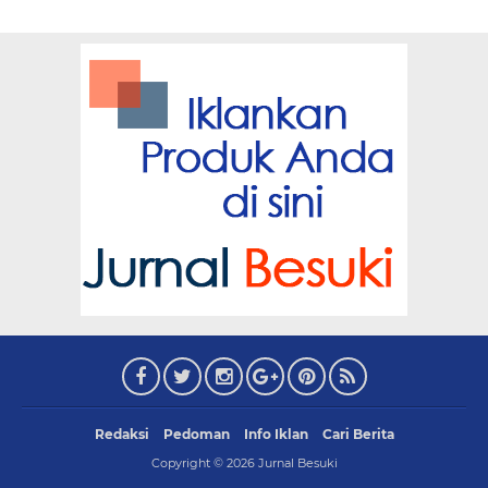
Redaksi
Pedoman
Info Iklan
Cari Berita
Copyright ©
2026
Jurnal Besuki