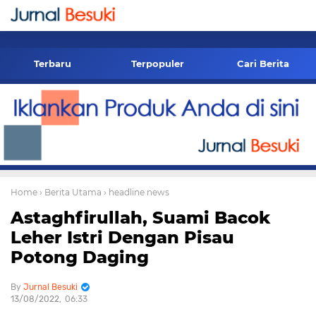
-->
Terbaru
Terpopuler
Cari Berita
Home
› Berita Utama
› headline news
Astaghfirullah, Suami Bacok
Leher Istri Dengan Pisau
Potong Daging
Jurnal Besuki
13/08/2022
06:33