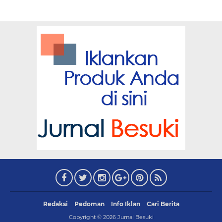
Redaksi
Pedoman
Info Iklan
Cari Berita
Copyright ©
2026
Jurnal Besuki