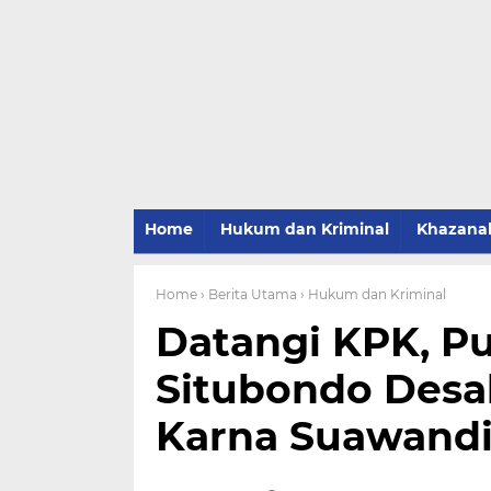
Home
Hukum dan Kriminal
Khazana
Home
› Berita Utama
› Hukum dan Kriminal
Datangi KPK, P
Situbondo Desa
Karna Suawandi