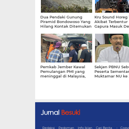
Dua Pendaki Gunung
Kru Sound Horeg
Piramid Bondowoso Yang
Akibat Terbentur
Hilang Kontak Ditemukan
Gapura Masuk De
Meninggal
Pemkab Jember Kawal
Sekjen PBNU Seb
Pemulangan PMI yang
Peserta Sementa
meninggal di Malaysia,
Muktamar NU ke 
Jenazah Sudah Tiba
Sebanyak 501
Dirumah Duka
Redaksi
Pedoman
Info Iklan
Cari Berita
Copy