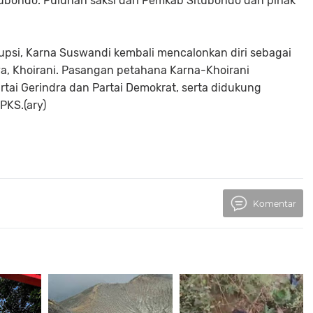
ubondo. Puluhan saksi dari Pemkab Situbondo dan pihak
psi, Karna Suswandi kembali mencalonkan diri sebagai
a, Khoirani. Pasangan petahana Karna-Khoirani
tai Gerindra dan Partai Demokrat, serta didukung
 PKS.(ary)
Komentar