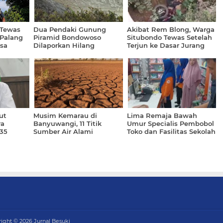
 Tewas
Dua Pendaki Gunung
Akibat Rem Blong, Warga
 Palang
Piramid Bondowoso
Situbondo Tewas Setelah
sa
Dilaporkan Hilang
Terjun ke Dasar Jurang
dan Tertimpa Motor
ut
Musim Kemarau di
Lima Remaja Bawah
ra
Banyuwangi, 11 Titik
Umur Specialis Pembobol
35
Sumber Air Alami
Toko dan Fasilitas Sekolah
Penurunan Debit Hingga
Digulung Polresta
30 Persen
Banyuwangi
right ©
2026
Jurnal Besuki