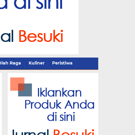
Olah Raga
Kuliner
Peristiwa