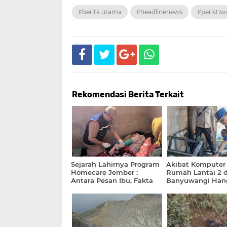
#berita utama
#headlinenews
#peristiw
Rekomendasi Berita Terkait
Sejarah Lahirnya Program
Akibat Komputer 
Homecare Jember :
Rumah Lantai 2 d
Antara Pesan Ibu, Fakta
Banyuwangi Han
Kemiskinan dan
Terbakar Api
Ketertekanan Bathin
Bupati Fawait