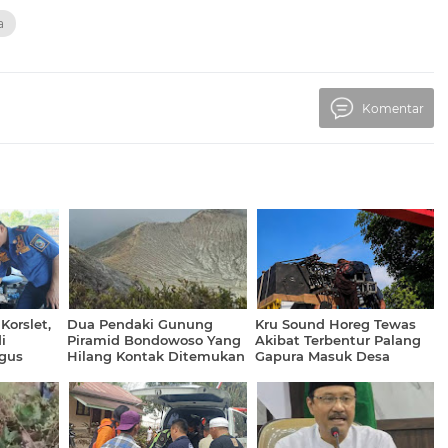
a
Komentar
Korslet,
Dua Pendaki Gunung
Kru Sound Horeg Tewas
i
Piramid Bondowoso Yang
Akibat Terbentur Palang
gus
Hilang Kontak Ditemukan
Gapura Masuk Desa
Meninggal