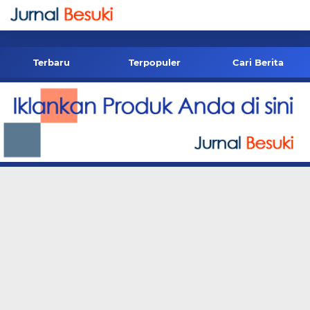
-->
Terbaru
Terpopuler
Cari Berita