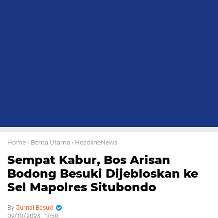
Home
› Berita Utama
› HeadlineNews
Sempat Kabur, Bos Arisan
Bodong Besuki Dijebloskan ke
Sel Mapolres Situbondo
Jurnal Besuki
09/10/2023
17:58