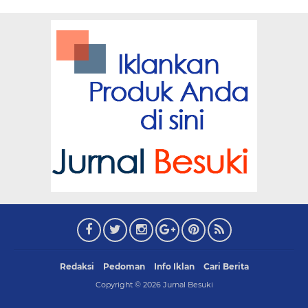
Redaksi
Pedoman
Info Iklan
Cari Berita
Copyright ©
2026
Jurnal Besuki