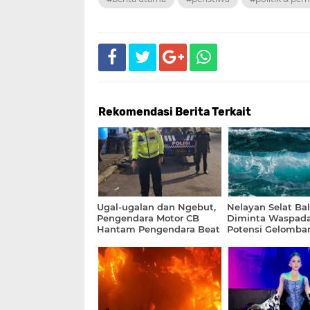
Rekomendasi Berita Terkait
Ugal-ugalan dan Ngebut,
Nelayan Selat Bal
Pengendara Motor CB
Diminta Waspada
Hantam Pengendara Beat
Potensi Gelomba
di Depannya
Hingga 2 meter