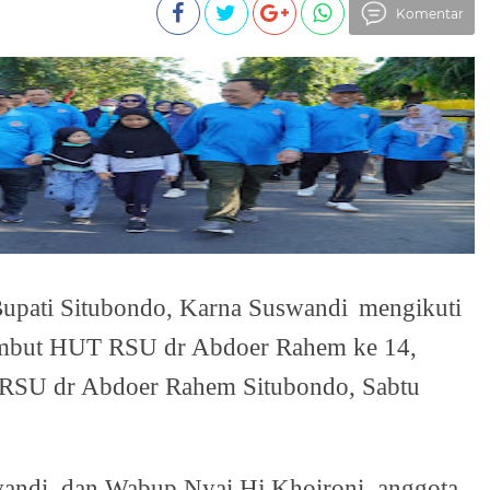
Komentar
Bupati Situbondo, Karna Suswandi
mengikuti
yambut HUT RSU dr Abdoer Rahem ke 14,
an RSU dr Abdoer Rahem Situbondo, Sabtu
swandi
dan Wabup Nyai Hj Khoironi, anggota