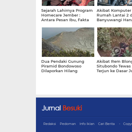
Sejarah Lahirnya Program
Akibat Komputer 
Homecare Jember :
Rumah Lantai 2 d
Antara Pesan Ibu, Fakta
Banyuwangi Han
Kemiskinan dan
Terbakar Api
Ketertekanan Bathin
Bupati Fawait
Dua Pendaki Gunung
Akibat Rem Blon
Piramid Bondowoso
Situbondo Tewas 
Dilaporkan Hilang
Terjun ke Dasar 
dan Tertimpa Mot
Redaksi
Pedoman
Info Iklan
Cari Berita
Copy