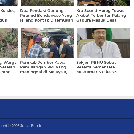
Korslet,
Dua Pendaki Gunung
Kru Sound Horeg Tewas
i
Piramid Bondowoso Yang
Akibat Terbentur Palang
gus
Hilang Kontak Ditemukan
Gapura Masuk Desa
Meninggal
g, Warga
Pemkab Jember Kawal
Sekjen PBNU Sebut
Setelah
Pemulangan PMI yang
Peserta Sementara
Jurang
meninggal di Malaysia,
Muktamar NU ke 35
or
Jenazah Sudah Tiba
Sebanyak 501
Dirumah Duka
right ©
2026
Jurnal Besuki