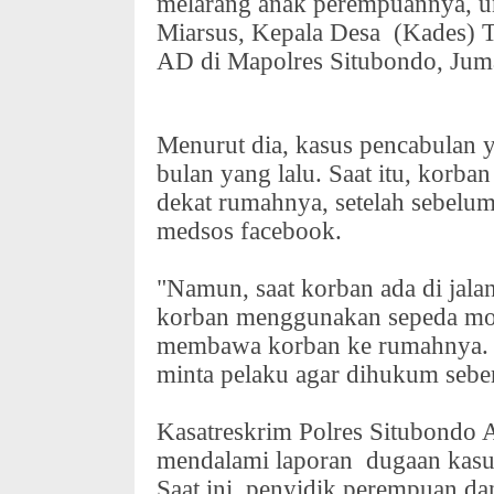
melarang anak perempuannya, un
Miarsus, Kepala Desa
(Kades) 
AD di Mapolres Situbondo, Juma
Menurut dia, kasus pencabulan y
bulan yang lalu. Saat itu, korba
dekat rumahnya, setelah sebelum
medsos facebook.
"Namun, saat korban ada di jal
korban menggunakan sepeda mot
membawa korban ke rumahnya. K
minta pelaku agar dihukum seber
Kasatreskrim Polres Situbondo 
mendalami laporan
dugaan kasu
Saat ini, penyidik perempuan d