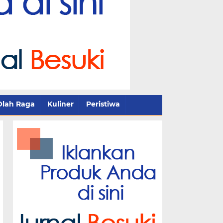
Olah Raga
Kuliner
Peristiwa