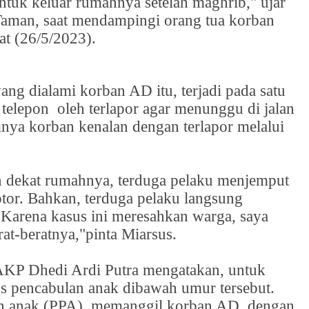
tuk keluar rumahnya setelah maghrib," ujar
Taman, saat mendampingi orang tua korban
t (26/5/2023).
ang dialami korban AD itu, terjadi pada satu
n telepon
oleh terlapor agar menunggu di jalan
nya korban kenalan dengan terlapor melalui
an dekat rumahnya, terduga pelaku menjemput
or. Bahkan, terduga pelaku langsung
arena kasus ini meresahkan warga, saya
at-beratnya,"pinta Miarsus.
AKP Dhedi Ardi Putra mengatakan, untuk
s pencabulan anak dibawah umur tersebut.
an anak (PPA)
memanggil korban AD, dengan