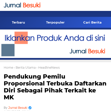
-->
Terbaru
Terpopuler
Cari Berita
Home
› Berita Utama
› HeadlineNews
Pendukung Pemilu
Proporsional Terbuka Daftarkan
Diri Sebagai Pihak Terkait ke
MK
Jurnal Besuki