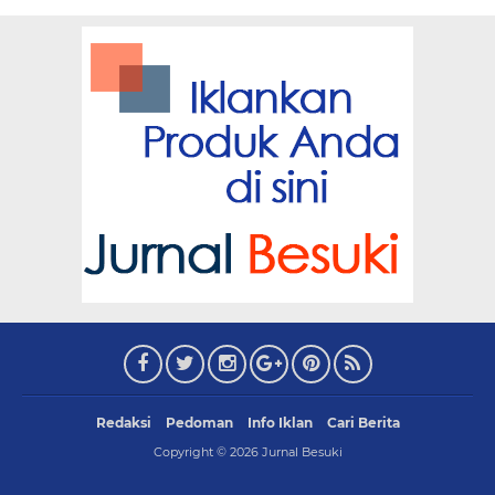
Redaksi
Pedoman
Info Iklan
Cari Berita
Copyright ©
2026
Jurnal Besuki