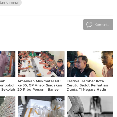
an kriminal
Komentar
wah
Amankan Mukmatar NU
Festival Jember Kota
Pembobol
ke 35, GP Ansor Siagakan
Cerutu Sedot Perhatian
s Sekolah
20 Ribu Personil Banser
Dunia, 11 Negara Hadir
a