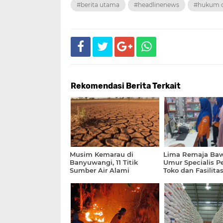
#berita utama
#headlinenews
#hukum d
Rekomendasi Berita Terkait
Musim Kemarau di
Lima Remaja Ba
Banyuwangi, 11 Titik
Umur Specialis 
Sumber Air Alami
Toko dan Fasilita
Penurunan Debit Hingga
Digulung Polrest
30 Persen
Banyuwangi