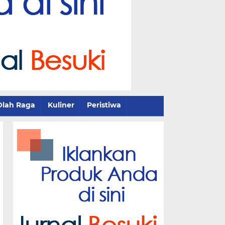
Olah Raga
Kuliner
Peristiwa