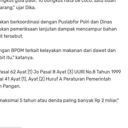
ungkus gula pasir, 10 bungkus nata de coco, satu buah
ang," ujar Dika.
kan berkoordinasi dengan Puslabfor Polri dan Dinas
kukan pemeriksaan lanjutan dampak mencampur bahan
 tersebut.
engan BPOM terkait kelayakan makanan dari dawet dan
t itu," katanya.
sal 62 Ayat (1) Jo Pasal 8 Ayat (3) UURI No.8 Tahun 1999
41 Ayat (1), Ayat (2) Huruf A Peraturan Pemerintah
n Pangan.
simal 5 tahun atau denda paling banyak Rp 2 miliar,"