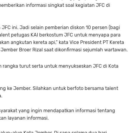
memberikan informasi singkat soal kegiatan JFC di
FC ini. Jadi selain pemberian diskon 10 persen (bagi
alent petugas KAI berkostum JFC untuk menyapa para
an angkutan kereta api,” kata Vice President PT Kereta
9 Jember Broer Rizal saat dikonfirmasi sejumlah wartawan.
am rangka turut serta untuk menyukseskan JFC di Kota
g ke Jember. Silahkan untuk berfoto bersama talent
a.
syarakat yang ingin mendapatkan informasi tentang
an layanan informasi.
i alun-alun Kota Jember. Di sana selama dua hari.