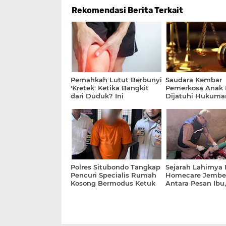
Rekomendasi Berita Terkait
Pernahkah Lutut Berbunyi
Saudara Kembar
'Kretek' Ketika Bangkit
Pemerkosa Anak
dari Duduk? Ini
Dijatuhi Hukuma
Penjelasan Dokter
Penjara 20 Tahun
Polres Situbondo Tangkap
Sejarah Lahirnya
Pencuri Specialis Rumah
Homecare Jember
Kosong Bermodus Ketuk
Antara Pesan Ibu,
Pintu dan Ucap Salam
Kemiskinan dan
Ketertekanan Bat
Bupati Fawait