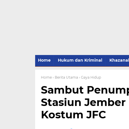
Home
Hukum dan Kriminal
Khazana
Home
› Berita Utama
› Gaya Hidup
Sambut Penump
Stasiun Jember
Kostum JFC