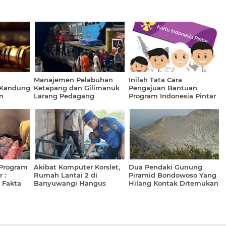
Manajemen Pelabuhan
Inilah Tata Cara
 Kandung
Ketapang dan Gilimanuk
Pengajuan Bantuan
n
Larang Pedagang
Program Indonesia Pintar
Asongan Masuk
(PIP) dari Pemerintah
 Program
Akibat Komputer Korslet,
Dua Pendaki Gunung
 :
Rumah Lantai 2 di
Piramid Bondowoso Yang
 Fakta
Banyuwangi Hangus
Hilang Kontak Ditemukan
Terbakar Api
Meninggal
hin