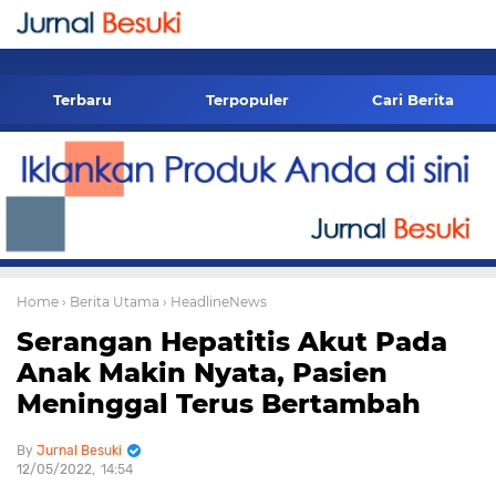
-->
Terbaru
Terpopuler
Cari Berita
Home
› Berita Utama
› HeadlineNews
Serangan Hepatitis Akut Pada
Anak Makin Nyata, Pasien
Meninggal Terus Bertambah
Jurnal Besuki
12/05/2022
14:54