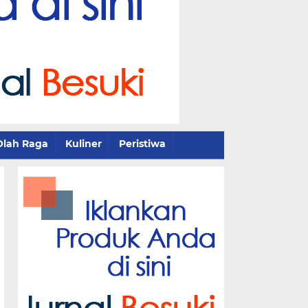
Olah Raga
Kuliner
Peristiwa