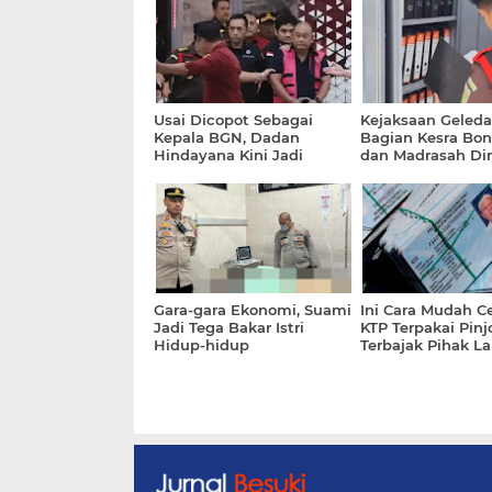
Usai Dicopot Sebagai
Kejaksaan Geleda
Kepala BGN, Dadan
Bagian Kesra Bo
Hindayana Kini Jadi
dan Madrasah Di
Tahanan Kejaksaan
Terkait Kasus Du
Korupsi Dana Hib
4,8 Milyar
Gara-gara Ekonomi, Suami
Ini Cara Mudah C
Jadi Tega Bakar Istri
KTP Terpakai Pinj
Hidup-hidup
Terbajak Pihak La