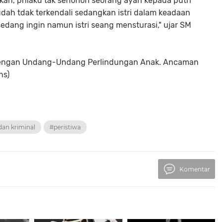
kan, prilaku tak senonoh seorang ayah kepada putri
dah tdak terkendali sedangkan istri dalam keadaan
sedang ingin namun istri seang mensturasi," ujar SM
at dengan Undang-Undang Perlindungan Anak. Ancaman
ns)
an kriminal
#peristiwa
Komentar