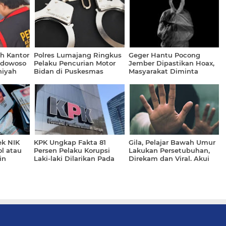
h Kantor
Polres Lumajang Ringkus
Geger Hantu Pocong
ndowoso
Pelaku Pencurian Motor
Jember Dipastikan Hoax,
niyah
Bidan di Puskesmas
Masyarakat Diminta
gaan
Sumbersuko
Tenang
ah Rp.
ek NIK
KPK Ungkap Fakta 81
Gila, Pelajar Bawah Umur
ol atau
Persen Pelaku Korupsi
Lakukan Persetubuhan,
in
Laki-laki Dilarikan Pada
Direkam dan Viral. Akui
Wanita Simpanan
Merekam Secara Sadar