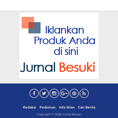
Redaksi
Pedoman
Info Iklan
Cari Berita
Copyright ©
2026
Jurnal Besuki