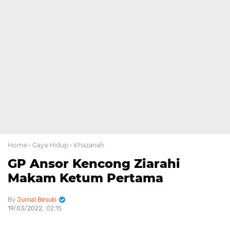
Home
› Gaya Hidup
› Khazanah
GP Ansor Kencong Ziarahi
Makam Ketum Pertama
Jurnal Besuki
19/03/2022
02:15