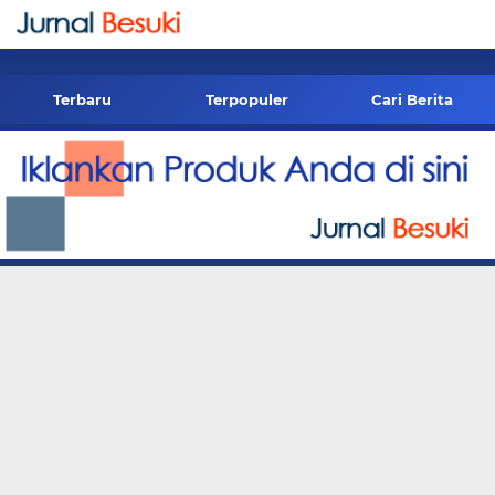
-->
Terbaru
Terpopuler
Cari Berita