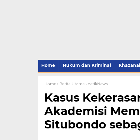
Home
Hukum dan Kriminal
Khazana
Home
› Berita Utama
› detikNews
Kasus Kekerasa
Akademisi Memi
Situbondo seba