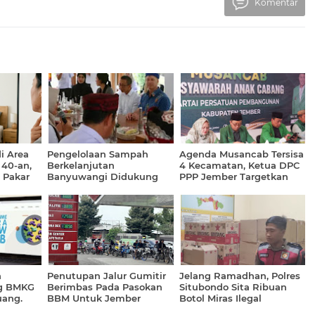
Komentar
i Area
Pengelolaan Sampah
Agenda Musancab Tersisa
 40-an,
Berkelanjutan
4 Kecamatan, Ketua DPC
 Pakar
Banyuwangi Didukung
PPP Jember Targetkan
Clean Rivers UEA
Selesai Agustus 2026
h
‎Penutupan Jalur Gumitir
Jelang Ramadhan, Polres
ng BMKG
Berimbas Pada Pasokan
Situbondo Sita Ribuan
uang.
BBM Untuk Jember
Botol Miras Ilegal