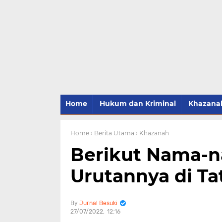
Home
Hukum dan Kriminal
Khazana
Home
› Berita Utama
› Khazanah
Berikut Nama-n
Urutannya di Ta
Jurnal Besuki
27/07/2022
12:16