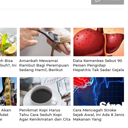
h Bisa
Amankah Mewarnai
Data Kemenkes Sebut 90
buh?, Ini
Rambut Bagi Perempuan
Persen Pengidap
Sedang Hamil, Berikut
Hepatitis Tak Sadar Gejala
Ulasannya
Infeksi
o Akan
Penikmat Kopi Harus
Cara Mencegah Stroke
Adat
Tahu Cara Seduh Kopi
Sejak Awal, Ini Ada 8 Jenis
ai
Agar Kenikmatan dan Cita
Makanan Yang
 Budaya
Rasanya Mantap
Direkomendasikan Ahli