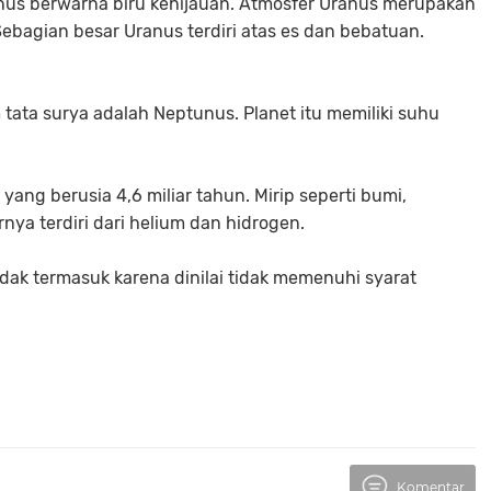
us berwarna biru kehijauan. Atmosfer Uranus merupakan
 Sebagian besar Uranus terdiri atas es dan bebatuan.
m tata surya adalah Neptunus. Planet itu memiliki suhu
ang berusia 4,6 miliar tahun. Mirip seperti bumi,
ya terdiri dari helium dan hidrogen.
tidak termasuk karena dinilai tidak memenuhi syarat
Komentar