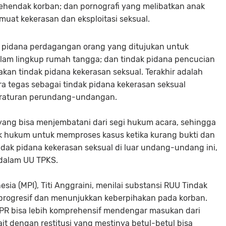
ehendak korban; dan pornografi yang melibatkan anak
muat kekerasan dan eksploitasi seksual.
 pidana perdagangan orang yang ditujukan untuk
dalam lingkup rumah tangga; dan tindak pidana pencucian
kan tindak pidana kekerasan seksual. Terakhir adalah
ra tegas sebagai tindak pidana kekerasan seksual
eraturan perundang-undangan.
e yang bisa menjembatani dari segi hukum acara, sehingga
ak hukum untuk memproses kasus ketika kurang bukti dan
dak pidana kekerasan seksual di luar undang-undang ini,
 dalam UU TPKS.
ia (MPI), Titi Anggraini, menilai substansi RUU Tindak
progresif dan menunjukkan keberpihakan pada korban.
PR bisa lebih komprehensif mendengar masukan dari
it dengan restitusi yang mestinya betul-betul bisa