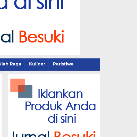
Olah Raga
Kuliner
Peristiwa