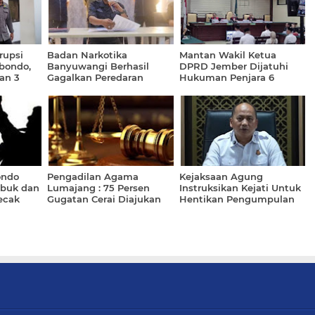
rupsi
Badan Narkotika
Mantan Wakil Ketua
bondo,
Banyuwangi Berhasil
DPRD Jember Dijatuhi
an 3
Gagalkan Peredaran
Hukuman Penjara 6
Narkotika Jenis Sabu
Tahun
ondo
Pengadilan Agama
Kejaksaan Agung
buk dan
Lumajang : 75 Persen
Instruksikan Kejati Untuk
ecak
Gugatan Cerai Diajukan
Hentikan Pengumpulan
Istri
Data MBG