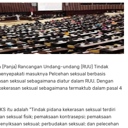
erja (Panja) Rancangan Undang-undang (RUU) Tindak
menyepakati masuknya Pelcehan seksual berbasis
erasan seksual sebagaimana diatur dalam RUU. Dengan
 kekerasan seksual sebagaimana termaktub dalam pasal 4
KS itu adalah "Tindak pidana kekerasan seksual terdiri
han seksual fisik; pemaksaan kontrasepsi; pemaksaan
 penyiksaan seksual; perbudakan seksual; dan pelecehan