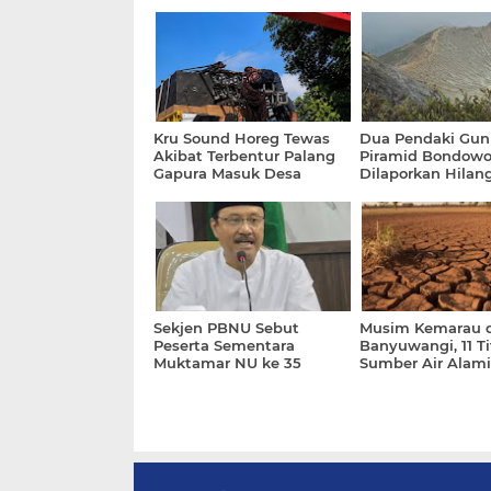
Kru Sound Horeg Tewas
Dua Pendaki Gu
Akibat Terbentur Palang
Piramid Bondowo
Gapura Masuk Desa
Dilaporkan Hilan
Sekjen PBNU Sebut
Musim Kemarau d
Peserta Sementara
Banyuwangi, 11 Ti
Muktamar NU ke 35
Sumber Air Alami
Sebanyak 501
Penurunan Debit
30 Persen