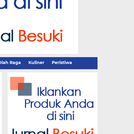
Olah Raga
Kuliner
Peristiwa