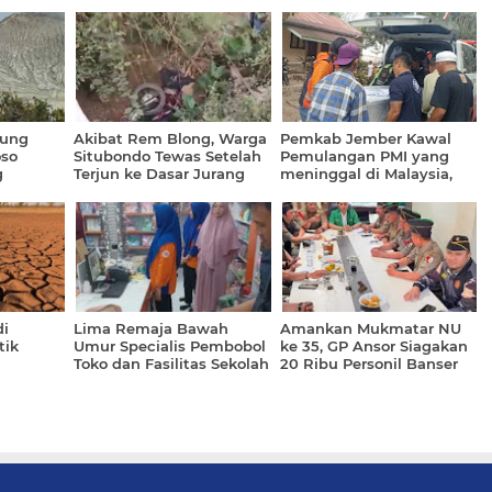
nung
Akibat Rem Blong, Warga
Pemkab Jember Kawal
so
Situbondo Tewas Setelah
Pemulangan PMI yang
g
Terjun ke Dasar Jurang
meninggal di Malaysia,
dan Tertimpa Motor
Jenazah Sudah Tiba
Dirumah Duka
i
Lima Remaja Bawah
Amankan Mukmatar NU
tik
Umur Specialis Pembobol
ke 35, GP Ansor Siagakan
Toko dan Fasilitas Sekolah
20 Ribu Personil Banser
 Hingga
Digulung Polresta
Banyuwangi